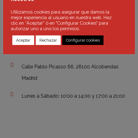
CONTACTO
Utilizamos cookies para asegurar que damos la
mejor experiencia al usuario en nuestra web. Haz
clic en “Aceptar” ó en "Configurar Cookies" para
autorizar uno a uno los permisos.
outlethousebed@gmail.com
Aceptar
Rechazar
Configurar cookies
693 58 80 75 - 91 146 77 26
Calle Pablo Picasso 66, 28100 Alcobendas
Madrid
Lunes a Sábado: 10:00 a 14:00 y 17:00 a 21:00