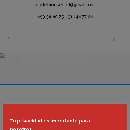
outlethousebed@gmail.com
693 58 80 75
- 91 146 77 26
0
POLÍTICA DE
PRIVACIDAD
Tu privacidad es importante para
nosotros