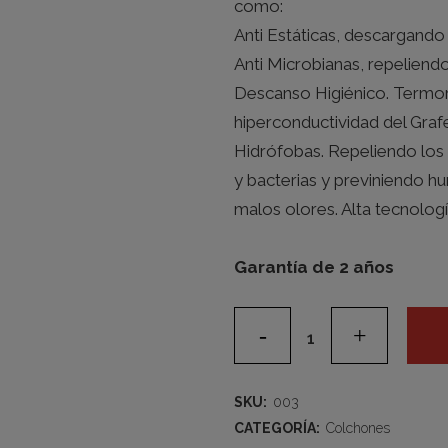
como:
Anti Estáticas, descargando
Anti Microbianas, repeliend
Descanso Higiénico. Termorr
hiperconductividad del Gra
Hidrófobas. Repeliendo los 
y bacterias y previniendo h
malos olores. Alta tecnologí
Garantía de 2 años
Grafeno
H&B
quantity
SKU:
003
CATEGORÍA:
Colchones