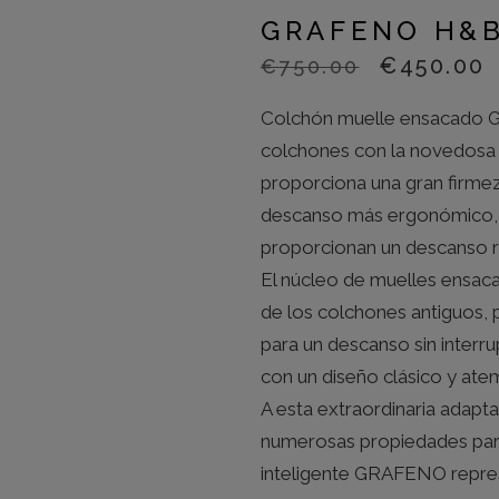
GRAFENO H&
EL
€
450.00
€
750.00
PRECIO
Colchón muelle ensacado 
ORIGINA
ERA:
E
colchones con la novedosa 
€750.00.
€
proporciona una gran firmez
descanso más ergonómico, 
proporcionan un descanso re
El núcleo de muelles ensaca
de los colchones antiguos, 
para un descanso sin interr
con un diseño clásico y atem
A esta extraordinaria adapta
numerosas propiedades para 
inteligente GRAFENO repres