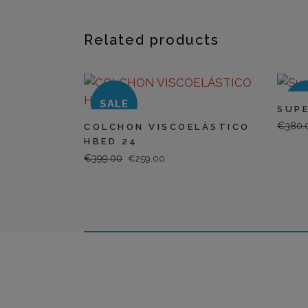
Related products
SALE
SA
SUP
€
380.
COLCHON VISCOELÁSTICO
HBED 24
€
399.00
EL
EL
€
259.00
PRECIO
PRECIO
ORIGINAL
ACTUAL
ERA:
ES:
€399.00.
€259.00.