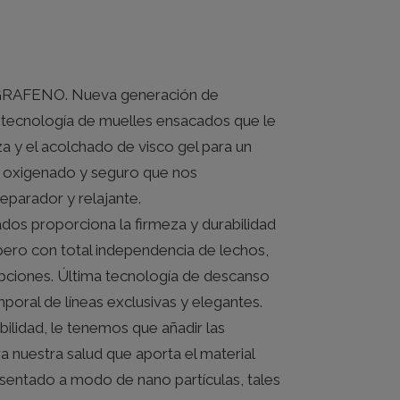
B
EL
PRECIO
GRAFENO. Nueva generación de
L
ACTUAL
S:
tecnología de muelles ensacados que le
450.00.
a y el acolchado de visco gel para un
oxigenado y seguro que nos
parador y relajante.
dos proporciona la firmeza y durabilidad
pero con total independencia de lechos,
upciones. Última tecnología de descanso
poral de líneas exclusivas y elegantes.
bilidad, le tenemos que añadir las
nuestra salud que aporta el material
entado a modo de nano partículas, tales