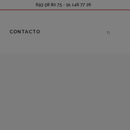
693 58 80 75
- 91 146 77 26
S
CONTACTO
0
Free shipping worldwide