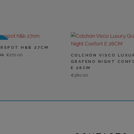
LE
ERSPOT H&B 27CM
00
EL
EL
€
270.00
COLCHÓN VISCO LUXU
GRAFENO NIGHT CONF
PRECIO
PRECIO
E 26CM
ORIGINAL
ACTUAL
€
380.00
ERA:
ES:
€380.00.
€270.00.